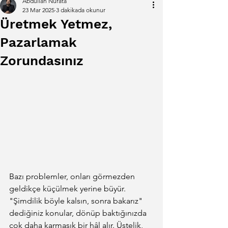
Abdullah Nurata
23 Mar 2025
3 dakikada okunur
Üretmek Yetmez,
Pazarlamak
Zorundasınız
Bazı problemler, onları görmezden 
geldikçe küçülmek yerine büyür. 
"Şimdilik böyle kalsın, sonra bakarız" 
dediğiniz konular, dönüp baktığınızda 
çok daha karmaşık bir hâl alır. Üstelik, 