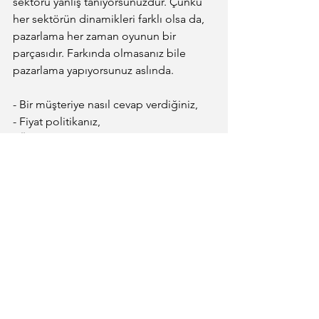
sektörü yanlış tanıyorsunuzdur. Çünkü 
her sektörün dinamikleri farklı olsa da, 
pazarlama her zaman oyunun bir 
parçasıdır. Farkında olmasanız bile 
pazarlama yapıyorsunuz aslında.
- Bir müşteriye nasıl cevap verdiğiniz,
- Fiyat politikanız,
- Ürün veya hizmetinizin piyasadaki 
konumlanışı,
- Web siteniz, sosyal medya varlığınız…
Bunların hepsi pazarlamanın bir 
parçasıdır. Sadece bunu stratejik olarak 
ele alıp almadığınız fark yaratır.
O yüzden en iyi zaman şimdi. Küçük 
adımlarla başlayarak, eksikleri görmek 
ve geliştirmek mümkün. Ama en 