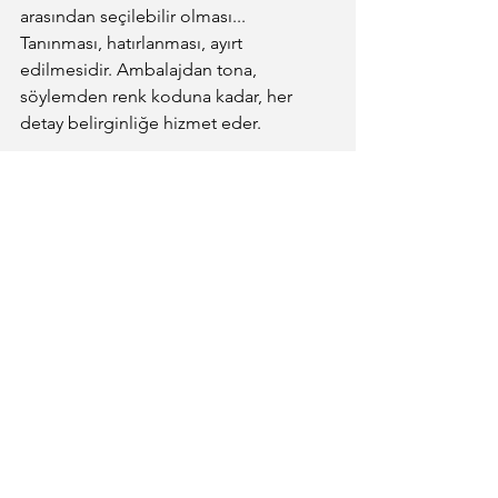
arasından seçilebilir olması... 
Tanınması, hatırlanması, ayırt 
edilmesidir. Ambalajdan tona, 
söylemden renk koduna kadar, her 
detay belirginliğe hizmet eder.
Belirginliği olmayan markalar, rafta 
görünmez. Görünmeyen markalar ise 
konuşulmaz, hatırlanmaz, tercih 
edilmez. Bu yüzden fiyatla rekabet 
etmeye, reçeteyi düzeltmeye, ambalajla 
oynamaya çalışırlar durmadan… Ama 
mesele orada değildir.
Mesele, fark edilebilir olmaktır.
Mesele, 
pazarda belirgin olmaktır.
Pazarlama merkeze alınmadan bu 
mümkün değildir. Çünkü belirginlik 