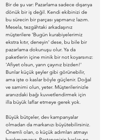
Bir de şu var: Pazarlama sadece dışarıya 
dönük bir iş değil. Kendi ekibinizi de 
bu sürecin bir parçası yapmanız lazım. 
Mesela, tezgâhtaki arkadaşınız 
müşterilere 'Bugün kurabiyelerimiz 
ekstra kıtır, deneyin' dese, bu bile bir 
pazarlama dokunuşu olur. Ya da 
paketlerin içine minik bir not koyarsınız: 
'Afiyet olsun, yarın çayınız bizden!' 
Bunlar küçük şeyler gibi görünebilir, 
ama işte o kaslar böyle güçlenir. Doğal 
ve samimi olun, yeter. Müşterilerinizle 
aranızdaki bağı kuvvetlendirmek için 
illa büyük laflar etmeye gerek yok.
Büyük bütçeler, dev kampanyalar 
olmadan da markanızı büyütebilirsiniz. 
Önemli olan, o küçük adımları atmayı 
bırakmamanız. Pastanenizin kasları ne 