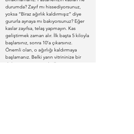
durumda? Zayıf mı hissediyorsunuz, 
yoksa “Biraz ağırlık kaldırmışız” diye 
gururla aynaya mı bakıyorsunuz? Eğer 
kaslar zayıfsa, telaş yapmayın. Kas 
geliştirmek zaman alır. İlk başta 5 kiloyla 
başlarsınız, sonra 10’a çıkarsınız. 
Önemli olan, o ağırlığı kaldırmaya 
başlamanız. Belki yarın vitrininize bir 
dokunuş yaparsınız, belki 
müşterilerinize bir mesaj atarsınız. Ne 
kadar küçük olursa olsun, her adım o 
kasları biraz daha güçlendirir.
Sonuçta, pazarlama bir maraton, sprint 
değil. Portakal suyunu içip “Tamam, 
sağlıklıyız” demek yerine, her gün o 
bardağı elinize alıp, yanına güzel bir 
kahvaltı ekleyip, üstüne biraz yürüyüş 