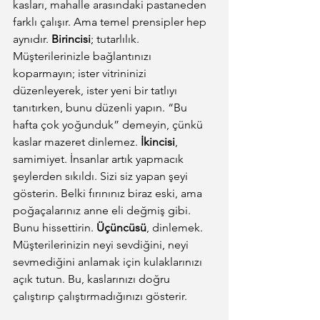
kasları, mahalle arasındaki pastaneden 
farklı çalışır. Ama temel prensipler hep 
aynıdır. 
Birincisi
; tutarlılık. 
Müşterilerinizle bağlantınızı 
koparmayın; ister vitrininizi 
düzenleyerek, ister yeni bir tatlıyı 
tanıtırken, bunu düzenli yapın. “Bu 
hafta çok yoğunduk” demeyin, çünkü 
kaslar mazeret dinlemez. 
İkincisi
, 
samimiyet. İnsanlar artık yapmacık 
şeylerden sıkıldı. Sizi siz yapan şeyi 
gösterin. Belki fırınınız biraz eski, ama 
poğaçalarınız anne eli değmiş gibi. 
Bunu hissettirin. 
Üçüncüsü
, dinlemek. 
Müşterilerinizin neyi sevdiğini, neyi 
sevmediğini anlamak için kulaklarınızı 
açık tutun. Bu, kaslarınızı doğru 
çalıştırıp çalıştırmadığınızı gösterir.