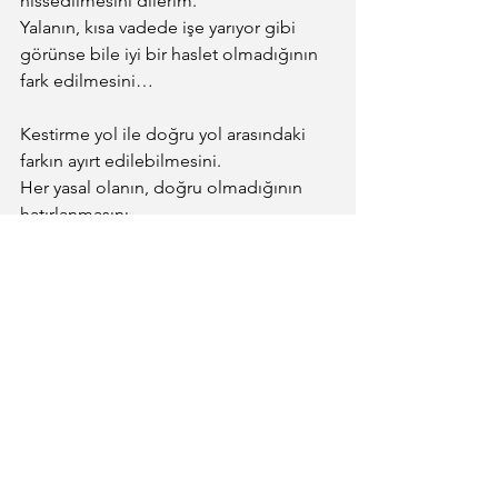
hissedilmesini dilerim.
Yalanın, kısa vadede işe yarıyor gibi 
görünse bile iyi bir haslet olmadığının 
fark edilmesini…
Kestirme yol ile doğru yol arasındaki 
farkın ayırt edilebilmesini.
Her yasal olanın, doğru olmadığının 
hatırlanmasını…
Her-hep-tüm-hiç gibi genellemelerin 
düşünceyi kolaylaştırmak yerine
algıyı körleştirdiğinin fark edilmesini…
Hayatın bir yolculuk olduğunun 
unutulmamasını;
her inişin dip, her çıkışın da zirve 
olmadığının bilinmesini…