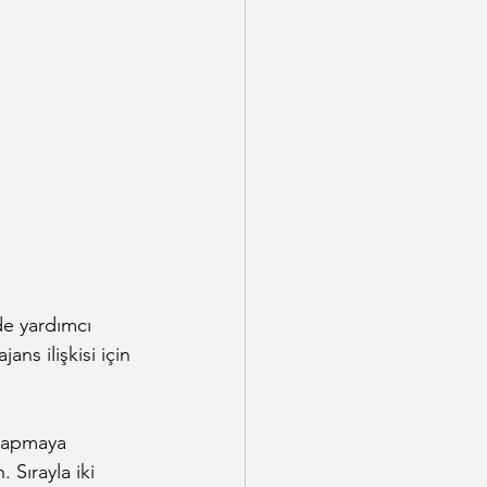
de yardımcı 
ns ilişkisi için 
 yapmaya 
 Sırayla iki 