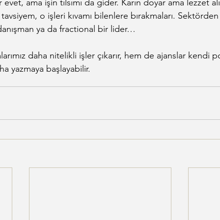
r evet, ama işin tılsımı da gider. Karın doyar ama lezzet a
tavsiyem, o işleri kıvamı bilenlere bırakmaları. Sektörden
r danışman ya da fractional bir lider…
rımız daha nitelikli işler çıkarır, hem de ajanslar kendi por
aha yazmaya başlayabilir.