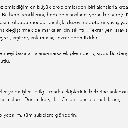
zlemlediğim en büyük problemlerden biri ajanslarla krea
 Bu hem kendilerini, hem de ajanslarını yoran bir süreç. Ka
akim olduğu mecbur bir ilişki düzeyine götürür yavaş yava
ns değiştirmek de markalar için sıkıntılı. Tekrar yeni arayış
ret, arşivler, anlatmalar, tekrar eden fikirler…
re etmeyi başaran ajans-marka ekiplerinden çıkıyor. Bu den
utlu.
er ya da işler ile ilgili marka ekiplerinin birbirine anlamsız
ar malum. Durum karşılıklı. Onları da irdelemek lazım;
ano yapalım, tüm şubelere gönderin.