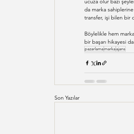
ucuza olur bazı şeyle
da marka sahiplerine 
transfer, işi bilen bi
Böylelikle hem markala
bir başarı hikayesi d
pazarlama
marka
ajans
Son Yazılar