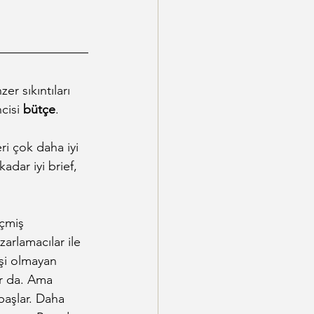
r sıkıntıları 
ncisi 
bütçe
.
i çok daha iyi 
adar iyi brief, 
eçmiş 
arlamacılar ile 
şi olmayan 
ır da. Ama 
başlar. Daha 