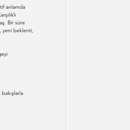
tif anlamda 
rşılıklı 
ş. Bir süre 
, yeni beklenti, 
geyi 
 bakışlarla 