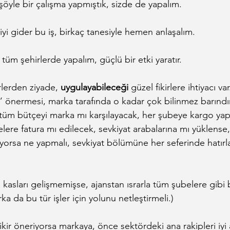
şöyle bir çalışma yapmıştık, sizde de yapalım.
 iyi gider bu iş, birkaç tanesiyle hemen anlaşalım.
tüm şehirlerde yapalım, güçlü bir etki yaratır.
rlerden ziyade, 
uygulayabileceği
 güzel fikirlere ihtiyacı v
 önermesi, marka tarafında o kadar çok bilinmez barındırı
 tüm bütçeyi marka mı karşılayacak, her şubeye kargo ya
elere fatura mı edilecek, sevkiyat arabalarına mı yüklense
rsa ne yapmalı, sevkiyat bölümüne her seferinde hatırl
kasları gelişmemişse, ajanstan ısrarla tüm şubelere gibi b
 da bu tür işler için yolunu netleştirmeli.)
ikir öneriyorsa markaya, önce sektördeki ana rakipleri iyi 