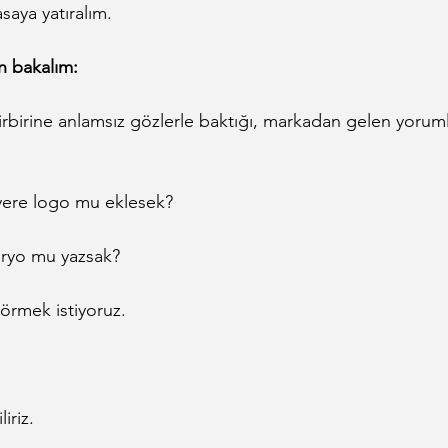
saya yatıralım.
n bakalım:
birbirine anlamsız gözlerle baktığı, markadan gelen yorum
yere logo mu eklesek?
naryo mu yazsak?
görmek istiyoruz.
iriz.