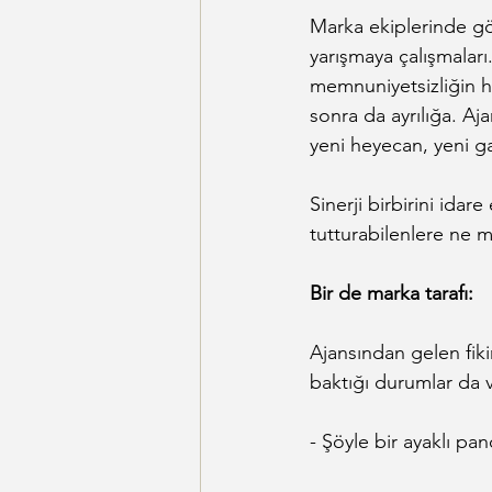
Marka ekiplerinde gö
yarışmaya çalışmaları.
memnuniyetsizliğin h
sonra da ayrılığa. Aja
yeni heyecan, yeni gay
Sinerji birbirini ida
tutturabilenlere ne m
Bir de marka tarafı:
Ajansından gelen fikirl
baktığı durumlar da v
- Şöyle bir ayaklı p