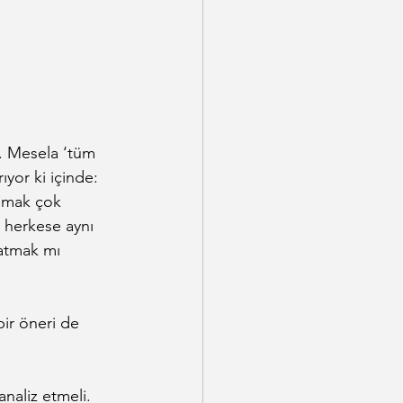
ar. Mesela ‘tüm 
yor ki içinde: 
pmak çok 
, herkese aynı 
atmak mı 
ir öneri de 
analiz etmeli. 