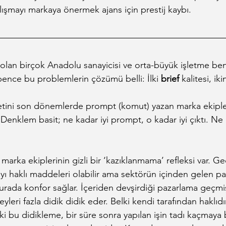
alışmayı markaya önermek ajans için prestij kaybı.
an birçok Anadolu sanayicisi ve orta-büyük işletme benze
 bence bu problemlerin çözümü belli: İlki 
brief
 kalitesi, iki
metini son dönemlerde prompt (komut) yazan marka ekipler
Denklem basit; ne kadar iyi prompt, o kadar iyi çıktı. Ne k
arka ekiplerinin gizli bir ‘kazıklanmama’ refleksi var. G
ı haklı maddeleri olabilir ama sektörün içinden gelen paz
urada konfor sağlar. İçeriden devşirdiği pazarlama geçmi
eyleri fazla didik didik eder. Belki kendi tarafından haklıd
 ki bu didikleme, bir süre sonra yapılan işin tadı kaçmaya 