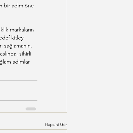
an bir adım öne 
klik markaların 
edef kitleyi 
ı sağlamanın, 
slında, sihirli 
sağlam adımlar 
Hepsini Gör