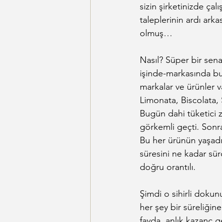
sizin şirketinizde çal
taleplerinin ardı arka
olmuş…
Nasıl? Süper bir sena
işinde-markasında bu 
markalar ve ürünler v
Limonata, Biscolata, 
Bugün dahi tüketici z
görkemli geçti. Sonra 
Bu her ürünün yaşadı
süresini ne kadar sür
doğru orantılı.
Şimdi o sihirli dokun
her şey bir süreliğin
fayda, anlık kazanç ge