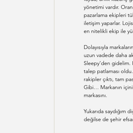
yönetimi vardır. Oranı
pazarlama ekipleri tük
iletişim yaparlar. Loj
en nitelikli ekip ile y
Dolayısıyla markaları
uzun vadede daha akı
Sleepy’den gidelim. P
talep patlaması oldu.
rakipler çıktı, tam pa
Gibi… Markanın içini
markasını.
Yukarıda saydığım di
değilse de şehir efsan