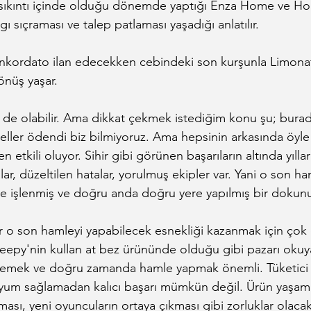
i sıkıntı içinde olduğu dönemde yaptığı Enza Home ve 
lgı sıçraması ve talep patlaması yaşadığı anlatılır.
kordato ilan edecekken cebindeki son kurşunla Limonata
nüş yaşar.
 de olabilir. Ama dikkat çekmek istediğim konu şu; bura
ller ödendi biz bilmiyoruz. Ama hepsinin arkasında öyle
 etkili oluyor. Sihir gibi görünen başarıların altında yılları
alar, düzeltilen hatalar, yorulmuş ekipler var. Yani o son ha
yle işlenmiş ve doğru anda doğru yere yapılmış bir dokun
o son hamleyi yapabilecek esnekliği kazanmak için çok 
eepy'nin kullan at bez ürününde olduğu gibi pazarı okuy
mlemek ve doğru zamanda hamle yapmak önemli. Tüketici al
yum sağlamadan kalıcı başarı mümkün değil. Ürün yaşa
ası, yeni oyuncuların ortaya çıkması gibi zorluklar olacak