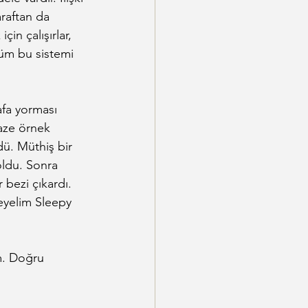
araftan da 
in çalışırlar, 
 tüm bu sistemi 
afa yorması 
aze örnek 
ü. Müthiş bir 
oldu. Sonra 
 bezi çıkardı. 
eyelim Sleepy 
m. Doğru 