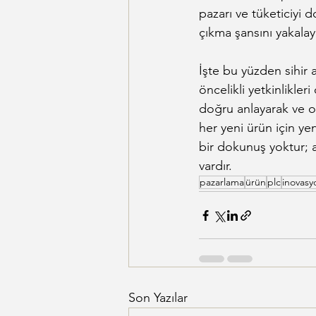
pazarı ve tüketiciyi 
çıkma şansını yakalay
İşte bu yüzden sihir a
öncelikli yetkinlikleri
doğru anlayarak ve o
her yeni ürün için yen
bir dokunuş yoktur; ak
vardır.
pazarlama
ürün
plc
inovasy
Son Yazılar