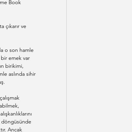
Home Book 
 çıkarır ve 
da o son hamle 
 bir emek var 
n birikimi, 
mle aslında sihir 
uş.
çalışmak 
abilmek, 
ışkanlıklarını 
m döngüsünde 
tır. Ancak 