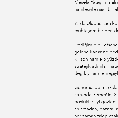
Mesela Yataş’ın mal
hamlesiyle nasıl bir a
Ya da Uludağ tam kon
muhteşem bir geri dö
Dediğim gibi, efsane
gelene kadar ne bede
ki, son hamle o yüzden
stratejik adımlar, hat
değil, yılların emeği
Günümüzde markalar 
zorunda. Örneğin, Sl
boşlukları iyi gözle
anlamadan, pazara u
her zaman talep azalm