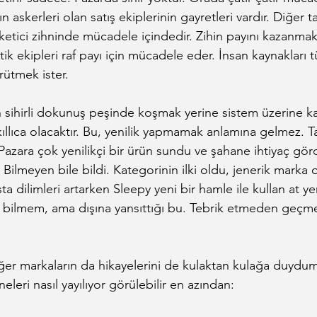
n askerleri olan satış ekiplerinin gayretleri vardır. Diğer t
etici zihninde mücadele içindedir. Zihin payını kazanmak iç
istik ekipleri raf payı için mücadele eder. İnsan kaynakları
ürütmek ister.
n sihirli dokunuş peşinde koşmak yerine sistem üzerine k
llıca olacaktır. Bu, yenilik yapmamak anlamına gelmez. T
azara çok yenilikçi bir ürün sundu ve şahane ihtiyaç görd
 Bilmeyen bile bildi. Kategorinin ilki oldu, jenerik marka 
sta dilimleri artarken Sleepy yeni bir hamle ile kullan at yer
 bilmem, ama dışına yansıttığı bu. Tebrik etmeden geçm
ğer markaların da hikayelerini de kulaktan kulağa duydu
eleri nasıl yayılıyor görülebilir en azından: