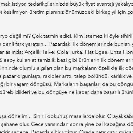
ışmak istiyor, tedarikçilerinizde büyük fiyat avantajı yakalıy
sı kesilmiyor, üretim planınız önümüzdeki birkaç yıl için ç
ryo değil mi? Çok tatmin edici. Kim istemez ki öyle sihirl
denli fark yaratsın... Pazardaki ilk dönemlerinde bunları 
ar aslında: Arçelik Telve, Cola Turka, Fiat Egea, Enza H
Sleepy kullan at temizlik bezi gibi ürünlerin ilk dönemler
ihninde olumlu algıları olan bu markaların özellikle ilk d
pazar olgunlaştı, rakipler arttı, talep bölündü, kârlılık ve 
ğı bir yaşam döngüsü. Markaların başarıları da bu döngü
dürebildikleri ve bu döngüye ne kadar daha başarılı ürünler
uşa dönelim... Sihirli dokunuş masallarda olur. O ayakkabıy
e şahane olur. Gece yarısından sonra yine bal kabağına dö
tirir sadece. Pazarda sihir yoktur. Orada çatır çatır mücade