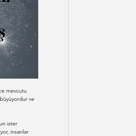
ece mevcutu 
 büyüyordur ve 
un ister 
yor, insanlar 