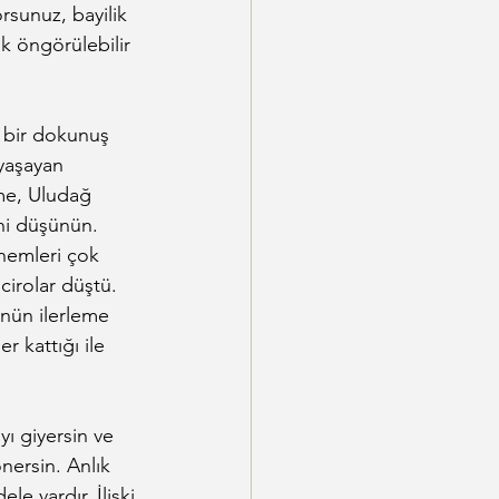
orsunuz, bayilik 
ok öngörülebilir 
i bir dokunuş 
yaşayan 
ome, Uludağ 
ini düşünün. 
önemleri çok 
cirolar düştü. 
nün ilerleme 
 kattığı ile 
ı giyersin ve 
nersin. Anlık 
le vardır. İlişki 